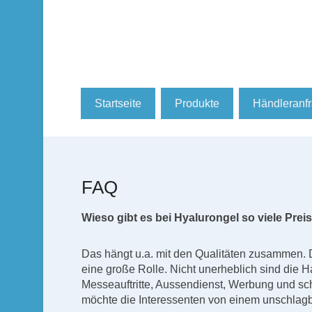
Hyaluron Hautpflegeprodukte
Cosmaderm – Skincar
Primäres Menü
Zum Inhalt wechseln
Startseite
Produkte
Händleranf
FAQ
Wieso gibt es bei Hyalurongel so viele Pr
Das hängt u.a. mit den Qualitäten zusammen. 
eine große Rolle. Nicht unerheblich sind die 
Messeauftritte, Aussendienst, Werbung und s
möchte die Interessenten von einem unschlagb