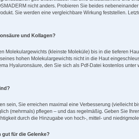
MADERM nicht anders. Probieren Sie beides nebeneinander au
rodukt. Sie werden eine vergleichbare Wirkung feststellen. Letz
ronsäure und Kollagen?
n Molekulargewichts (kleinste Moleküle) bis in die tieferen Ha
 seines hohen Molekulargewichts nicht in die Haut eingeschleu
 Thema Hyaluronsäure, den Sie sich als Pdf-Datei kostenlos un
sind?
en sein, Sie erreichen maximal eine Verbesserung (vielleicht b
äglich (mehrmals) pflegen – und das regelmäßig. Geben Sie Ihrer 
htigkeit durch die Hinzugabe von hoch-, mittel- und niedrigmol
gut für die Gelenke?