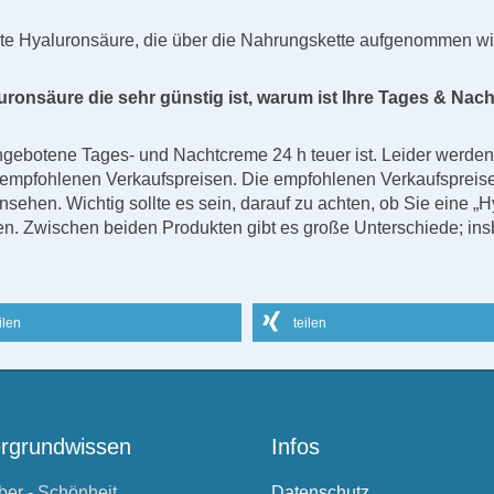
erte Hyaluronsäure, die über die Nahrungskette aufgenommen w
ronsäure die sehr günstig ist, warum ist Ihre Tages & Nac
ebotene Tages- und Nachtcreme 24 h teuer ist. Leider werd
en empfohlenen Verkaufspreisen. Die empfohlenen Verkaufsprei
. Wichtig sollte es sein, darauf zu achten, ob Sie eine „H
n. Zwischen beiden Produkten gibt es große Unterschiede; ins
ilen
teilen
ergrundwissen
Infos
ber - Schönheit
Datenschutz