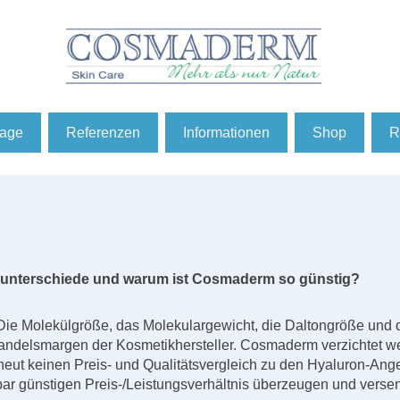
e
rage
Referenzen
Informationen
Shop
R
eisunterschiede und warum ist Cosmaderm so günstig?
Die Molekülgröße, das Molekulargewicht, die Daltongröße und 
Handelsmargen der Kosmetikhersteller. Cosmaderm verzichtet we
cheut keinen Preis- und Qualitätsvergleich zu den Hyaluron
ar günstigen Preis-/Leistungsverhältnis überzeugen und verse