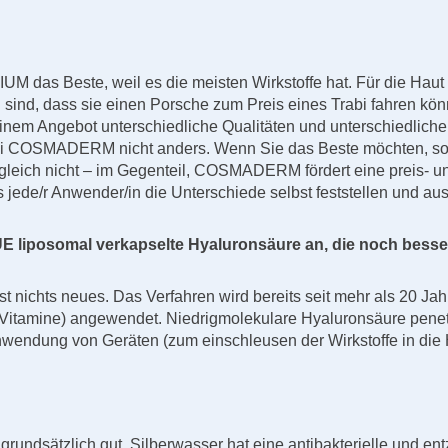
das Beste, weil es die meisten Wirkstoffe hat. Für die Ha
 sind, dass sie einen Porsche zum Preis eines Trabi fahren kö
n seinem Angebot unterschiedliche Qualitäten und unterschiedlic
bei COSMADERM nicht anders. Wenn Sie das Beste möchten, sol
ich nicht – im Gegenteil, COSMADERM fördert eine preis- un
ede/r Anwender/in die Unterschiede selbst feststellen und aus
UE liposomal verkapselte Hyaluronsäure an, die noch besser
t nichts neues. Das Verfahren wird bereits seit mehr als 20 Ja
itamine) angewendet. Niedrigmolekulare Hyaluronsäure penetrie
nwendung von Geräten (zum einschleusen der Wirkstoffe in die H
t grundsätzlich gut. Silberwasser hat eine antibakterielle un