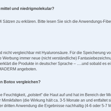
mittel und niedrigmolekular?
 Sätzen zu erklären. Bitte lesen Sie sich die Anwendungs-Fibel
d nicht vergleichbar mit Hyaluronsäure. Für die Speicherung von
e Werbung immer neue (nicht verständliche) Fantasiebezeichnun
lärt die Produkte in deutscher Sprache – ….und sobald es ein
OSMADERM angeboten.
on Botox vergleichen?
e Feuchtigkeit, „polstert“ die Haut auf und hat im Bereich der M
Mimikfalten (die Wirkung hält ca. 3-5 Monate an und entfaltet s
der dritten Anwendung die Ergebnisse nachhaltig (4-6 oder 5-7 