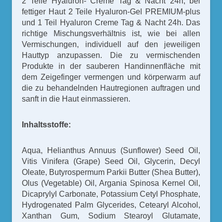
2 Teile Hyaluron- Creme Tag & Nacht 24h; bei
fettiger Haut 2 Teile Hyaluron-Gel PREMIUM-plus
und 1 Teil Hyaluron Creme Tag & Nacht 24h. Das
richtige Mischungsverhältnis ist, wie bei allen
Vermischungen, individuell auf den jeweiligen
Hauttyp anzupassen. Die zu vermischenden
Produkte in der sauberen Handinnenfläche mit
dem Zeigefinger vermengen und körperwarm auf
die zu behandelnden Hautregionen auftragen und
sanft in die Haut einmassieren.
Inhaltsstoffe:
Aqua, Helianthus Annuus (Sunflower) Seed Oil,
Vitis Vinifera (Grape) Seed Oil, Glycerin, Decyl
Oleate, Butyrospermum Parkii Butter (Shea Butter),
Olus (Vegetable) Oil, Argania Spinosa Kernel Oil,
Dicaprylyl Carbonate, Potassium Cetyl Phosphate,
Hydrogenated Palm Glycerides, Cetearyl Alcohol,
Xanthan Gum, Sodium Stearoyl Glutamate,