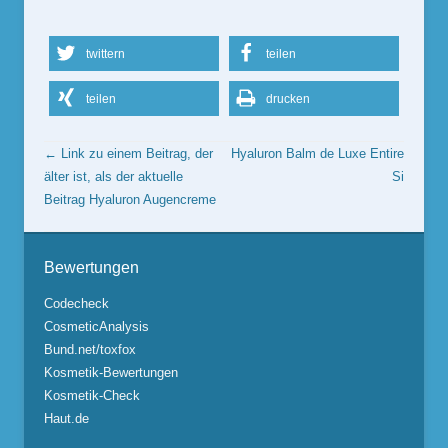
twittern
teilen
teilen
drucken
Beitrags Übersicht
← Link zu einem Beitrag, der
Hyaluron Balm de Luxe
Entire
älter ist, als der aktuelle
Si
Beitrag
Hyaluron Augencreme
Bewertungen
Codecheck
CosmeticAnalysis
Bund.net/toxfox
Kosmetik-Bewertungen
Kosmetik-Check
Haut.de