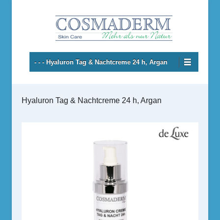
Hyaluron Hautpflegeprodukte
Cosmaderm – Skincare
Primäres Menü
Zum Inhalt wechseln
- - - Hyaluron Tag & Nachtcreme 24 h, Argan
Hyaluron Tag & Nachtcreme 24 h, Argan