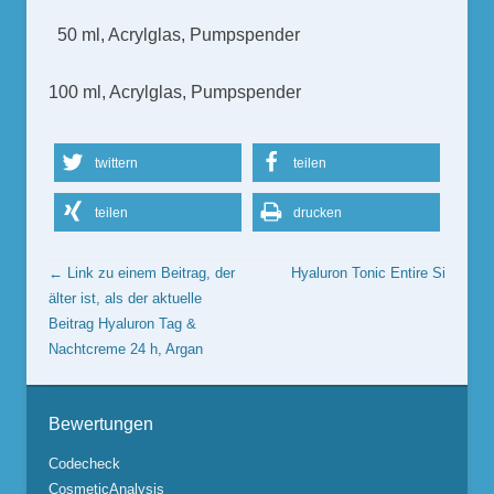
50 ml, Acrylglas, Pumpspender
100 ml, Acrylglas, Pumpspender
twittern
teilen
teilen
drucken
Beitrags Übersicht
← Link zu einem Beitrag, der
Hyaluron Tonic
Entire Si
älter ist, als der aktuelle
Beitrag
Hyaluron Tag &
Nachtcreme 24 h, Argan
Bewertungen
Codecheck
CosmeticAnalysis