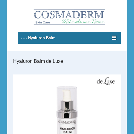
Hyaluron Hautpflegeprodukte
Cosmaderm – Skincare
Primäres Menü
Zum Inhalt wechseln
- - - Hyaluron Balm
Hyaluron Balm de Luxe